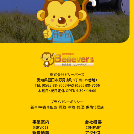
株式会社ビリーバーズ
愛知県豊田市野見山町3丁目135番地1
TEL
(0565)88-7003
/FAX (0565)88-7006
木曜日・祝日定休 OPEN 9:30〜19:00
プライバシーポリシー
新車/中古車販売・買取・車検・修理・保険代理店
事業案内
会社概要
SERVICES
COMPANY
新着情報
アクセス